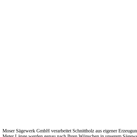
Moser Sägewerk GmbH verarbeitet Schnittholz aus eigener Erzeugung.
Meter Länge werden genau nach Ihren Wünschen in unserem Sägewerk 