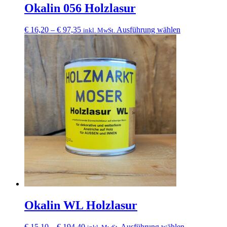
Okalin 056 Holzlasur
Preisspanne:
Dieses
€
16,20
–
€
97,35
Ausführung wählen
inkl. MwSt.
€ 16,20
Produkt
bis
weist
€ 97,35
mehrere
Varianten
auf.
Die
Optionen
können
auf
der
Produktseite
gewählt
werden
Okalin WL Holzlasur
Preisspanne:
Dieses
€
15,10
–
€
194,40
Ausführung wählen