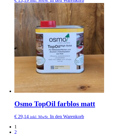
€
13,19
In den Warenkorb
inkl. MwSt.
Osmo TopOil farblos matt
€
29,14
In den Warenkorb
inkl. MwSt.
1
2