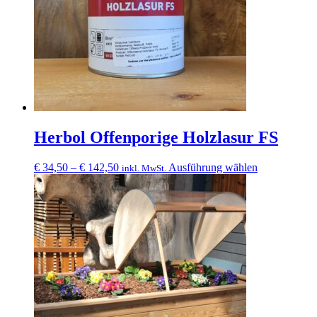
auf
der
Produktseite
gewählt
werden
Herbol Offenporige Holzlasur FS
Preisspanne:
Dieses
€
34,50
–
€
142,50
Ausführung wählen
inkl. MwSt.
€ 34,50
Produkt
bis
weist
€ 142,50
mehrere
Varianten
auf.
Die
Optionen
können
auf
der
Produktseite