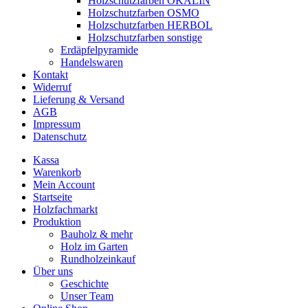
Holzschutzfarben OKALIN
Holzschutzfarben OSMO
Holzschutzfarben HERBOL
Holzschutzfarben sonstige
Erdäpfelpyramide
Handelswaren
Kontakt
Widerruf
Lieferung & Versand
AGB
Impressum
Datenschutz
Kassa
Warenkorb
Mein Account
Startseite
Holzfachmarkt
Produktion
Bauholz & mehr
Holz im Garten
Rundholzeinkauf
Über uns
Geschichte
Unser Team