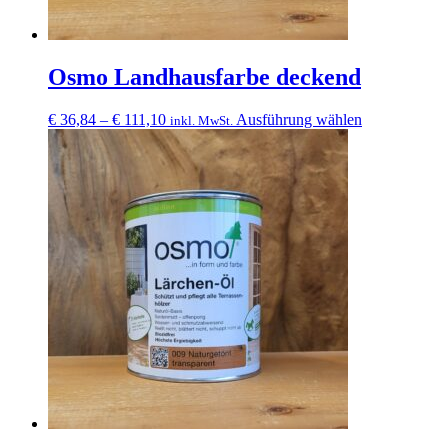
Osmo Landhausfarbe deckend
Preisspanne:
Dieses
€
36,84
–
€
111,10
Ausführung wählen
inkl. MwSt.
€ 36,84
Produkt
bis
weist
€ 111,10
mehrere
Varianten
auf.
Die
Optionen
können
auf
der
Produktseite
gewählt
werden