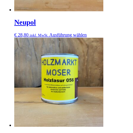
Neupol
Dieses
€
28,80
Ausführung wählen
inkl. MwSt.
Produkt
weist
mehrere
Varianten
auf.
Die
Optionen
können
auf
der
Produktseite
gewählt
werden