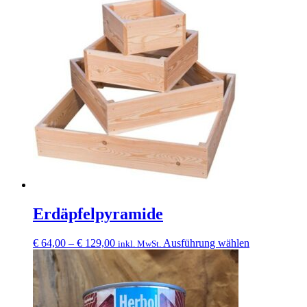
Erdäpfelpyramide
Preisspanne:
Dieses
€
64,00
–
€
129,00
Ausführung wählen
inkl. MwSt.
€ 64,00
Produkt
bis
weist
€ 129,00
mehrere
Varianten
auf.